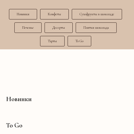
Новинки
Конфеты
Сухофрукты в шоколаде
Печенье
Десерты
Плитки шоколада
Тарты
To Go
Новинки
To Go